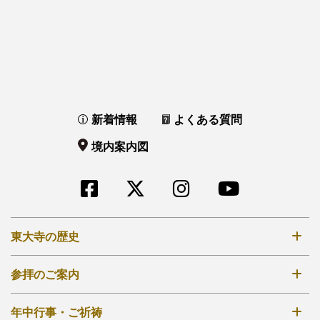
新着情報
よくある質問
境内案内図
東大寺の歴史
奈良時代創建
参拝のご案内
鎌倉再建
拝観時間・拝観料
年中行事・ご祈祷
江戸再興