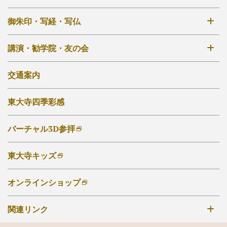
境内案内図
明治から現在
年中行事一覧
御朱印・写経・写仏
大仏殿
秘仏開扉について
法華堂（三月堂）
御朱印について
講演・勧学院・友の会
外部リンク他
ご祈祷について
その他のお堂
写経・写仏について
講演会・催事
交通案内
ご自宅でのお写経・写仏
東大寺勧学院
東大寺四季彩感
東大寺友の会
大仏奉賛会
バーチャル3D参拝
東大寺キッズ
オンラインショップ
関連リンク