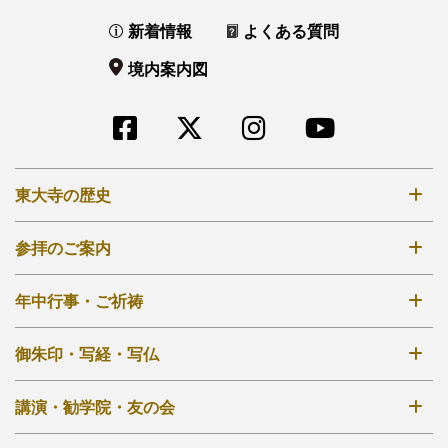
新着情報
よくある質問
境内案内図
東大寺の歴史
奈良時代創建
参拝のご案内
鎌倉再建
拝観時間・拝観料
年中行事・ご祈祷
江戸再興
境内案内図
明治から現在
年中行事一覧
御朱印・写経・写仏
大仏殿
秘仏開扉について
法華堂（三月堂）
御朱印について
講演・勧学院・友の会
外部リンク他
ご祈祷について
その他のお堂
写経・写仏について