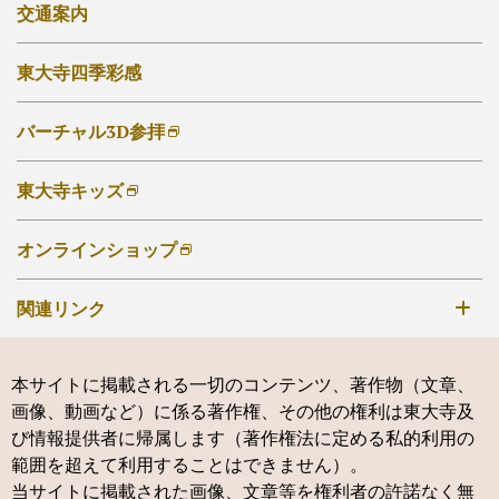
講演会・催事
交通案内
ご自宅でのお写経・写仏
東大寺勧学院
東大寺四季彩感
東大寺友の会
大仏奉賛会
バーチャル3D参拝
東大寺キッズ
オンラインショップ
関連リンク
手向山八幡宮
本サイトに掲載される一切のコンテンツ、著作物（文章、
鶴岡八幡宮
画像、動画など）に係る著作権、その他の権利は東大寺及
神仏霊場会
び情報提供者に帰属します（著作権法に定める私的利用の
範囲を超えて利用することはできません）。
新薬師寺
当サイトに掲載された画像、文章等を権利者の許諾なく無