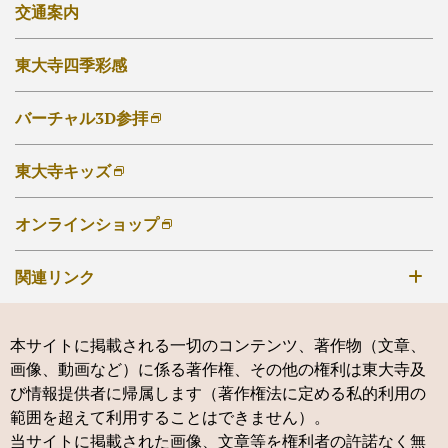
講演会・催事
交通案内
ご自宅でのお写経・写仏
東大寺勧学院
東大寺四季彩感
東大寺友の会
大仏奉賛会
バーチャル3D参拝
東大寺キッズ
オンラインショップ
関連リンク
手向山八幡宮
本サイトに掲載される一切のコンテンツ、著作物（文章、
鶴岡八幡宮
画像、動画など）に係る著作権、その他の権利は東大寺及
神仏霊場会
び情報提供者に帰属します（著作権法に定める私的利用の
範囲を超えて利用することはできません）。
新薬師寺
当サイトに掲載された画像、文章等を権利者の許諾なく無