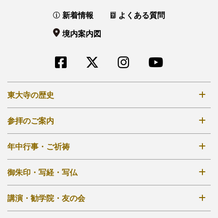
新着情報
よくある質問
境内案内図
東大寺の歴史
奈良時代創建
参拝のご案内
鎌倉再建
拝観時間・拝観料
年中行事・ご祈祷
江戸再興
境内案内図
明治から現在
年中行事一覧
御朱印・写経・写仏
大仏殿
秘仏開扉について
法華堂（三月堂）
御朱印について
講演・勧学院・友の会
外部リンク他
ご祈祷について
その他のお堂
写経・写仏について