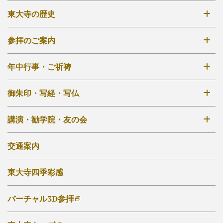
東大寺の歴史
奈良時代創建
参拝のご案内
鎌倉再建
拝観時間・拝観料
年中行事・ご祈祷
江戸再興
境内案内図
明治から現在
年中行事一覧
御朱印・写経・写仏
大仏殿
秘仏開扉について
法華堂（三月堂）
御朱印について
講演・勧学院・友の会
外部リンク他
ご祈祷について
その他のお堂
写経・写仏について
講演会・催事
交通案内
ご自宅でのお写経・写仏
東大寺勧学院
東大寺四季彩感
東大寺友の会
大仏奉賛会
バーチャル3D参拝