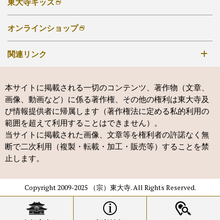
東大寺キッズ
オンラインショップ
関連リンク
手向山八幡宮
本サイトに掲載される一切のコンテンツ、著作物（文章、
鶴岡八幡宮
画像、動画など）に係る著作権、その他の権利は東大寺及
神仏霊場会
び情報提供者に帰属します（著作権法に定める私的利用の
範囲を超えて利用することはできません）。
新薬師寺
当サイトに掲載された画像、文章等を権利者の許諾なく無
帯解寺
断で二次利用（複製・転載・加工・販売等）することを禁
止します。
空海寺
奈良国立博物館
Copyright 2009-2025 （宗）東大寺. All Rights Reserved.