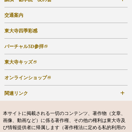
ご祈祷について
その他のお堂
写経・写仏について
講演会・催事
交通案内
ご自宅でのお写経・写仏
東大寺勧学院
東大寺四季彩感
東大寺友の会
大仏奉賛会
バーチャル3D参拝
東大寺キッズ
オンラインショップ
関連リンク
手向山八幡宮
本サイトに掲載される一切のコンテンツ、著作物（文章、
鶴岡八幡宮
画像、動画など）に係る著作権、その他の権利は東大寺及
神仏霊場会
び情報提供者に帰属します（著作権法に定める私的利用の