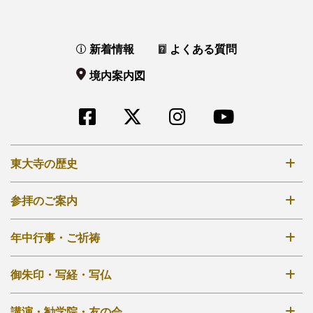
新着情報
よくある質問
境内案内図
東大寺の歴史
奈良時代創建
参拝のご案内
鎌倉再建
拝観時間・拝観料
年中行事・ご祈祷
江戸再興
境内案内図
明治から現在
年中行事一覧
御朱印・写経・写仏
大仏殿
秘仏開扉について
法華堂（三月堂）
御朱印について
講演・勧学院・友の会
外部リンク他