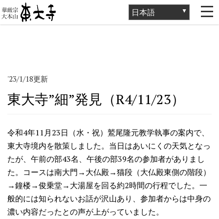
ホーム
>
大仏奉賛会の活動
>
東大寺”細”発見（R4/11/23）
'23/1/18更新
東大寺”細”発見（R4/11/23）
令和4年11月23日（水・祝）鷲尾隆元教学執事の案内で、
東大寺境内を散策しました。当日はあいにくの天気となっ
たが、午前の部43名、午後の部39名の参加者がありまし
た。コースは南大門→大仏殿→猫段（大仏殿東側の階段）
→鐘楼→俊乗堂→大湯屋を回る約2時間の行程でした。一
般的には知られないお話が沢山あり、参加者からは中身の
濃い内容だったとの声が上がっていました。