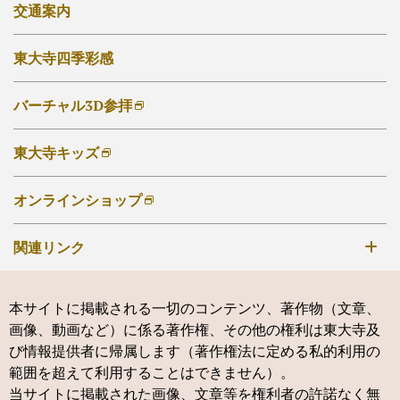
講演会・催事
交通案内
ご自宅でのお写経・写仏
東大寺勧学院
東大寺四季彩感
東大寺友の会
大仏奉賛会
バーチャル3D参拝
東大寺キッズ
オンラインショップ
関連リンク
手向山八幡宮
本サイトに掲載される一切のコンテンツ、著作物（文章、
鶴岡八幡宮
画像、動画など）に係る著作権、その他の権利は東大寺及
神仏霊場会
び情報提供者に帰属します（著作権法に定める私的利用の
範囲を超えて利用することはできません）。
新薬師寺
当サイトに掲載された画像、文章等を権利者の許諾なく無