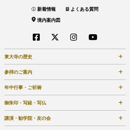
新着情報
よくある質問
境内案内図
東大寺の歴史
奈良時代創建
参拝のご案内
鎌倉再建
拝観時間・拝観料
年中行事・ご祈祷
江戸再興
境内案内図
明治から現在
年中行事一覧
御朱印・写経・写仏
大仏殿
秘仏開扉について
法華堂（三月堂）
御朱印について
講演・勧学院・友の会
外部リンク他
ご祈祷について
その他のお堂
写経・写仏について