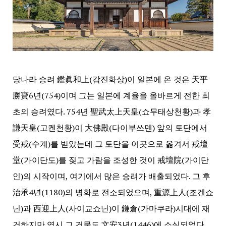
당나라 승려 鑑眞和上(감진화상)이 일본에 온 것은 天平
勝寶6년(754)이며 그는 일본에 계율을 올바르게 전한 최
초의 승려였다. 754년 聖武太上天皇(쇼무태상천황)과 孝
謙天皇(고켄천황)이 大佛殿(다이부쓰덴) 앞의 토단에서
受戒(수계)를 받았는데 그 토단을 이곳으로 옮겨서 戒壇
堂(가이단도)를 짖고 가람을 조성한 것이 戒壇院(가이단
인)의 시작이며, 여기에서 많은 승려가 배출되었다. 그 후
治承4년(1180)의 병화로 전소되었으며, 重源上人(조겐쇼
닌)과 西迎上人(사이교쇼닌)이 鎌倉(가마쿠라)시대에 재
건하지만 역시 그 건물도 文安3년(1446)에 소실되었다.