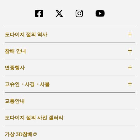
도다이지 절의 역사
8세기
참배 안내
12-14세기
입장료・참배시간
연중행사
17-18세기
경내 지도
19세기 –
연중행사
고슈인・사경・사불
[KO]外部リンク他
다이부쓰덴
호케도
고슈인
교통안내
그 외의 법당
사경・사불
도다이지 절의 사진 갤러리
가상 3D참배