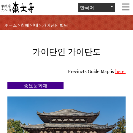
ホーム
>
참배 안내
>
가이단인 법당
가이단인 가이단도
Precincts Guide Map is
here
.
중요문화재