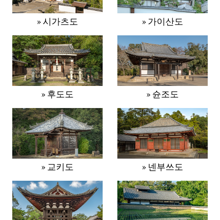
» 시가츠도
» 가이산도
» 후도도
» 슌조도
» 교키도
» 넨부쓰도