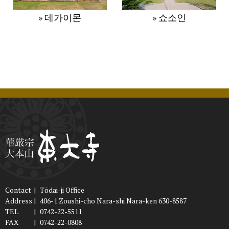
» 데가이몬
» 쇼소인
Contact
|
Tōdai-ji Office
Address
|
406-1 Zoushi-cho Nara-shi Nara-ken 630-8587
TEL
|
0742-22-5511
FAX
|
0742-22-0808