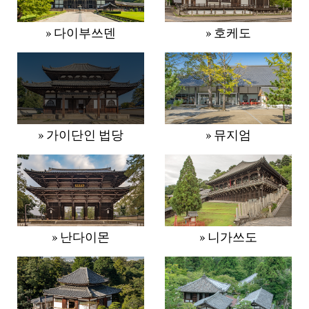
» 다이부쓰덴
» 호케도
» 가이단인 법당
» 뮤지엄
» 난다이몬
» 니가쓰도