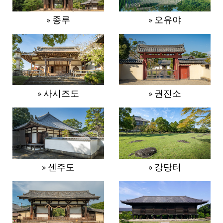
» 종루
» 오유야
» 사시즈도
» 권진소
» 센주도
» 강당터