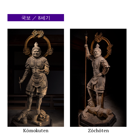
국보 ／ 8세기
Kōmokuten
Zōchōten