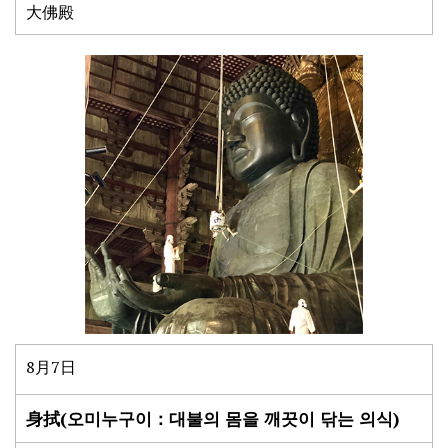
大佛殿
8月7日
身拭(오미누구이：대불의 몸을 깨끗이 닦는 의식)