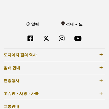
알림
경내 지도
도다이지 절의 역사
8세기
참배 안내
12-14세기
입장료・참배시간
연중행사
17-18세기
경내 지도
19세기 –
연중행사
고슈인・사경・사불
[KO]外部リンク他
다이부쓰덴
호케도
고슈인
교통안내