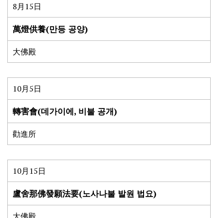
8月15日
萬燈供養(만등 공양)
大佛殿
10月5日
轉害會(데가이에, 비불 공개)
勸進所
10月15日
盧舍那佛發願法要(노사나불 발원 법요)
大佛殿