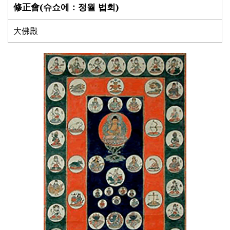
修正會(슈쇼에：정월 법회)
大佛殿