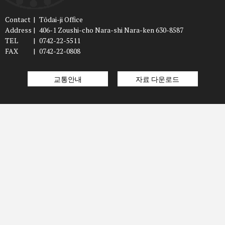
Contact
|
Tōdai-ji Office
Address
|
406-1 Zoushi-cho Nara-shi Nara-ken 630-8587
TEL
|
0742-22-5511
FAX
|
0742-22-0808
교통안내
자료 다운로드