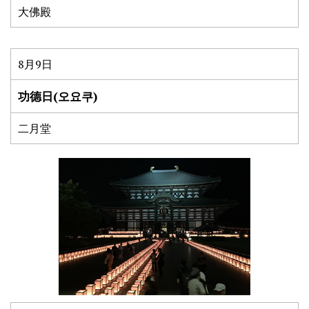
大佛殿
8月9日
功德日(오요쿠)
二月堂