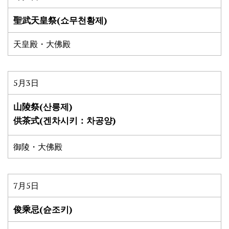
聖武天皇祭(쇼무천황제)
天皇殿・大佛殿
5月3日
山陵祭(산릉제)
供茶式(겐차시키：차공양)
御陵・大佛殿
7月5日
俊乘忌(슌조키)