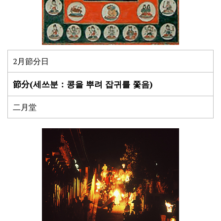
2月節分日
節分(세쓰분：콩을 뿌려 잡귀를 쫓음)
二月堂