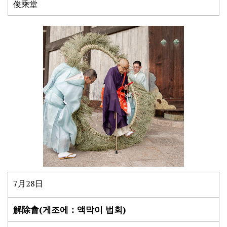
俊乘堂
7月28日
解除會(게조에：액막이 법회)