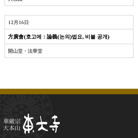
12月16日
方廣會(호고에：論義(논의)법요, 비불 공개)
開山堂・法華堂