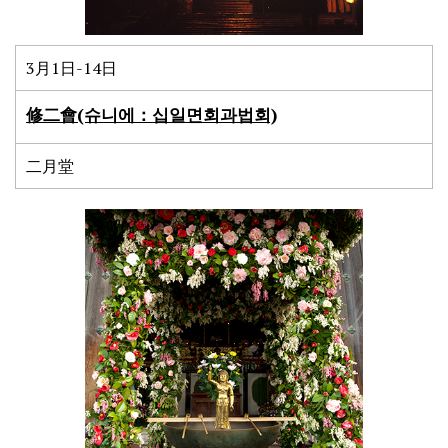
3月1日-14日
修二會(슈니에：십일면회과법회)
二月堂