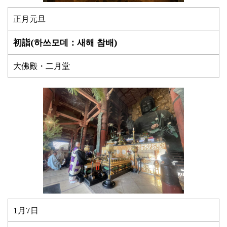
正月元旦
初詣(하쓰모데：새해 참배)
大佛殿・二月堂
1月7日