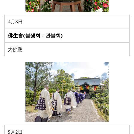
4月8日
佛生會(불생회：관불회)
大佛殿
5月2日