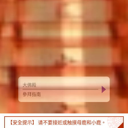
大佛殿
大佛殿
參拜指南
參拜指南
【安全提示】 请不要接近或触摸母鹿和小鹿。