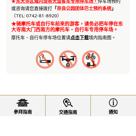
★
东大寺区域内没有
大型客车专用停车场，
停车场预约
或咨询请您直接拨打
「
奈良公园团体巴士预约系统
」
（TEL: 0742-81-8920）
★骑摩托车或自行车前来的游客，请务必把车停在东
大寺南大门西南方的摩托车・自行车专用停车场。
摩托车、自行车停车场位置请
点击下载
境内指南图。
關于東大寺
參拜指南
通知
交通指南