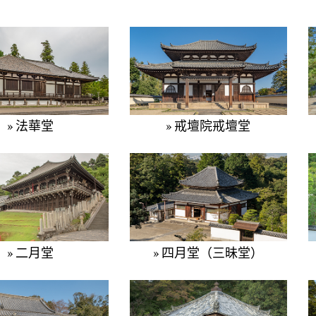
» 法華堂
» 戒壇院戒壇堂
» 二月堂
» 四月堂（三昧堂）