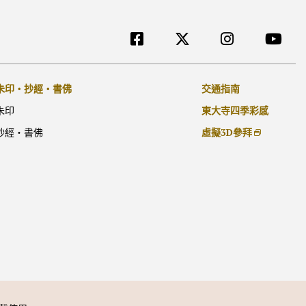
[TW]外部リンク他
交通指南
朱印・抄經・書佛
東大寺四季彩感
朱印
虛擬3D參拜
抄經・書佛