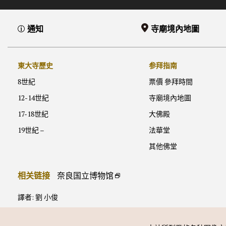
通知
寺廟境內地圖
東大寺歷史
参拜指南
8世紀
票價 參拜時間
12-14世紀
寺廟境內地圖
17-18世紀
大佛殿
19世紀 –
法華堂
其他佛堂
相关链接
奈良国立博物馆
譯者: 劉 小俊