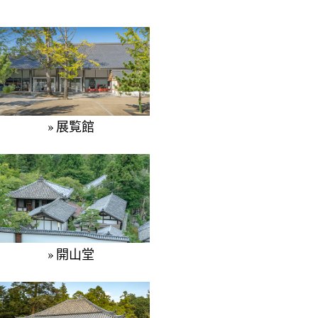
» 展覧館
» 開山堂