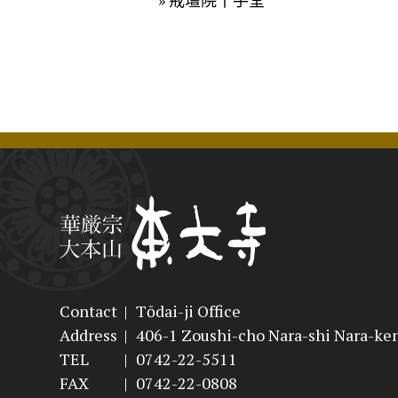
» 戒壇院千手堂
Contact
|
Tōdai-ji Office
Address
|
406-1 Zoushi-cho Nara-shi Nara-ke
TEL
|
0742-22-5511
FAX
|
0742-22-0808