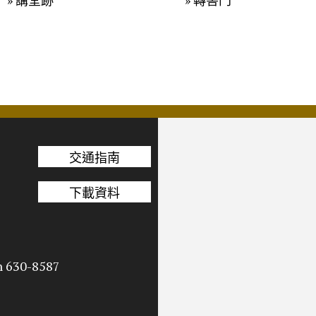
» 講堂跡
» 轉害門
交通指南
下載資料
n 630-8587