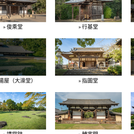
» 俊乘堂
» 行基堂
大湯屋（大澡堂）
» 指圖堂