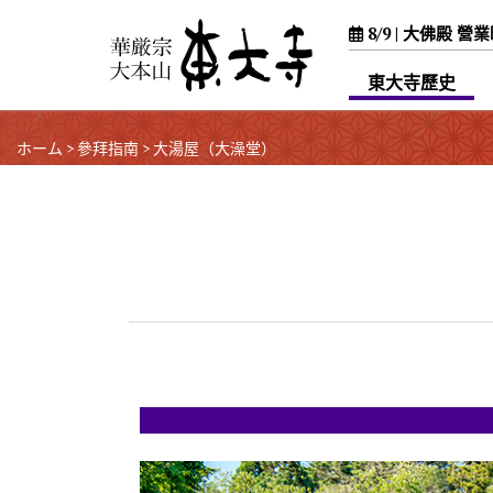
8/9 |
大佛殿 營業時間 
東大寺歷史
ホーム
>
參拜指南
>
大湯屋（大澡堂）