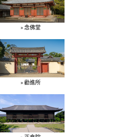
» 念佛堂
» 勸進所