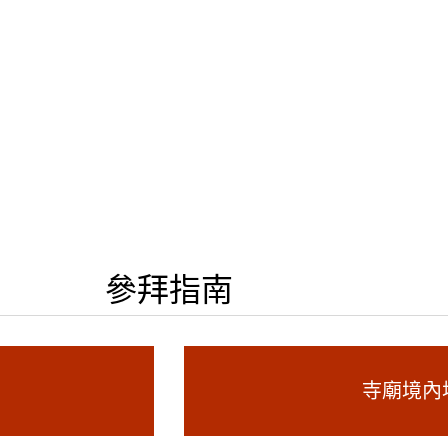
參拜指南
寺廟境內