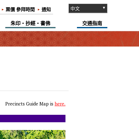
票價 參拜時間
通知
朱印・抄經・書佛
交通指南
Precincts Guide Map is
here
.