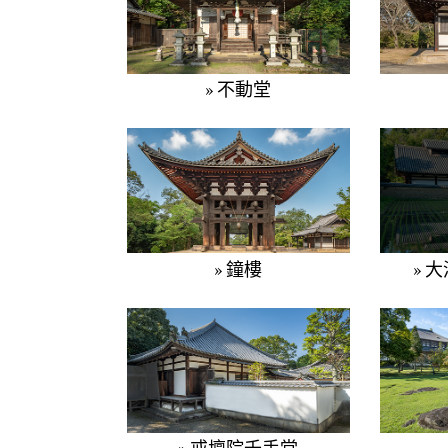
» 不動堂
» 鐘樓
» 