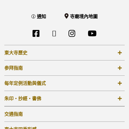
通知
寺廟境內地圖
東大寺歷史
8世紀
参拜指南
12-14世紀
票價 參拜時間
每年定例活動與儀式
17-18世紀
寺廟境內地圖
19世紀 –
每年定例活動與儀式
朱印・抄經・書佛
[TW]外部リンク他
大佛殿
法華堂
朱印
交通指南
其他佛堂
抄經・書佛