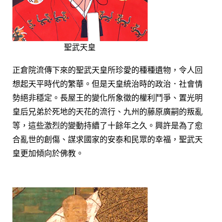
聖武天皇
正倉院流傳下來的聖武天皇所珍愛的種種遺物，令人回
想起天平時代的繁華。但是天皇統治時的政治．社會情
勢絕非穩定。長屋王的變化所象徵的權利鬥爭、置光明
皇后兄弟於死地的天花的流行、九州的藤原廣嗣的叛亂
等，這些激烈的變動持續了十餘年之久。興許是為了愈
合亂世的創傷、謀求國家的安泰和民眾的幸福，聖武天
皇更加傾向於佛教。