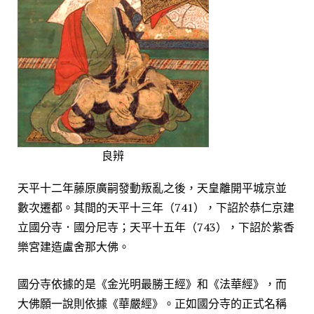
良辨
天平十二年藤原廣嗣發動叛亂之後，天皇離開平城京並
數次遷都。其間的天平十三年（741），下詔於恭仁京建
立國分寺．國分尼寺；天平十五年（743），下詔於紫香
樂宮建造盧舍那大佛。
國分寺依據的是《金光明最勝王經》和《法華經》，而
大佛願一說則依據《華嚴經》。正如國分寺的正式名稱