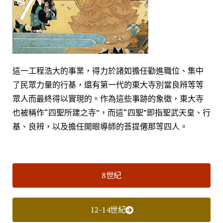
這一工程浩大的事業，得力於諸如擔任勸進職位、集中
了民眾力量的行基，還有第一代的東大寺別當良辨等等
眾人而最終得以實現的。作為這些事跡的象徵，東大寺
也被稱作“四聖所建之寺”，而這“四聖”即指聖武天皇、行
基、良辨，以及擔任開眼導師的菩提僊那等四人。
8世紀
12-14世紀