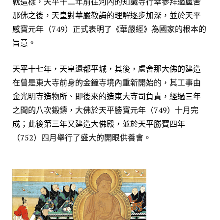
就這樣，天平十二年前往河內的知識寺行幸參拜過盧舍
那佛之後，天皇對華嚴教誨的理解逐步加深，並於天平
感寶元年（749）正式表明了《華嚴經》為國家的根本的
旨意。
天平十七年，天皇還都平城，其後，盧舍那大佛的建造
在曾是東大寺前身的金鐘寺境內重新開始的，其工事由
金光明寺造物所、即後來的造東大寺司負責，經過三年
之間的八次鍛鑄，大佛於天平勝寶元年（749）十月完
成；此後第三年又建造大佛殿，並於天平勝寶四年
（752）四月舉行了盛大的開眼供養會。