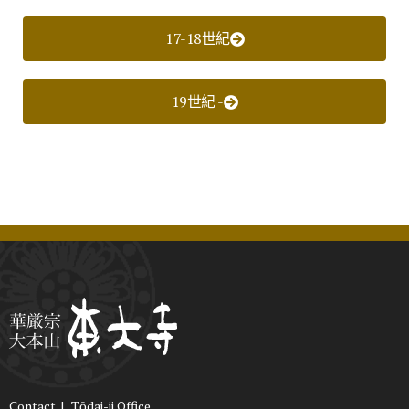
17-18世紀
19世紀 -
Contact
|
Tōdai-ji Office