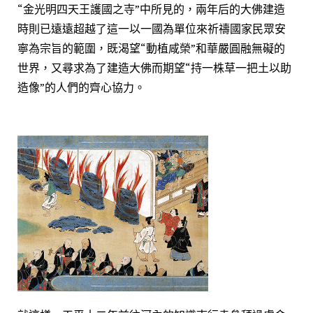
“金光明四天王護國之寺”中所見的，兩年后的大佛建造
時則已遠遠超越了這一以一國為單位來祈禱國家民眾安
寧為宗旨的範圍，既渴望“動植咸榮”和華嚴圓融無礙的
世界，又尋求為了建造大佛而期望“持一株草一把土以助
造像”的人們的齊心協力。