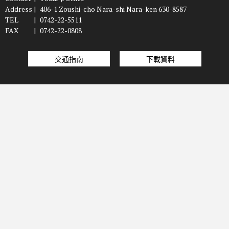
Address
|
406-1 Zoushi-cho Nara-shi Nara-ken 630-8587
TEL
|
0742-22-5511
FAX
|
0742-22-0808
交通指南
下載資料