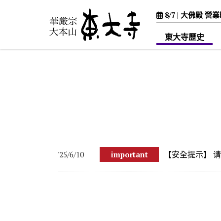
8/7 |
大佛殿 營業時間 
東大寺歷史
ホーム
>
通知
【安全提示】 
'25/6/10
important