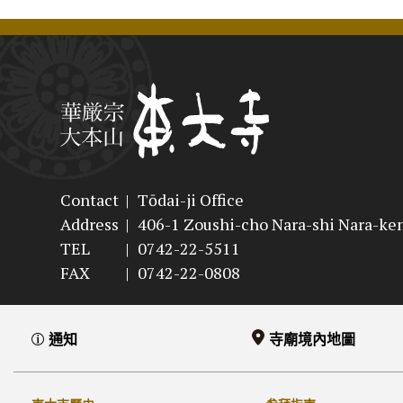
Contact
|
Tōdai-ji Office
Address
|
406-1 Zoushi-cho Nara-shi Nara-ke
TEL
|
0742-22-5511
FAX
|
0742-22-0808
通知
寺廟境內地圖