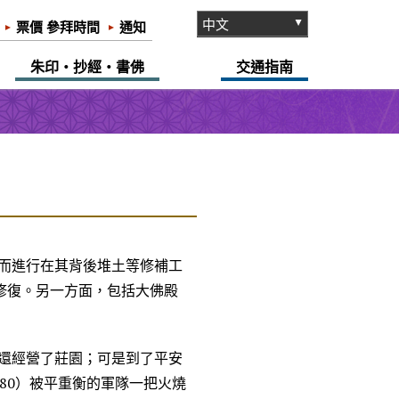
票價 參拜時間
通知
朱印・抄經・書佛
交通指南
而進行在其背後堆土等修補工
修復。另一方面，包括大佛殿
還經營了莊園；可是到了平安
80）被平重衡的軍隊一把火燒