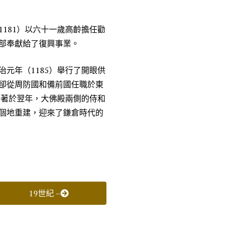
181）以六十一歲高齡擔任勸
部奉獻給了復興事業。
元年（1185）舉行了開眼供
卻從周防國和備前國任職於東
接著於翌年，大佛殿兩側的侍和
個地重建，迎來了鎌倉時代的
19世紀 –