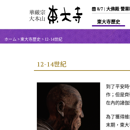
8/7 |
大佛殿 營業時間 
東大寺歷史
ホーム
>
東大寺歷史
>
12-14世紀
12-14世紀
到了平安時
作；但是齊
在內的諸伽
為了獲得維
末期，東大