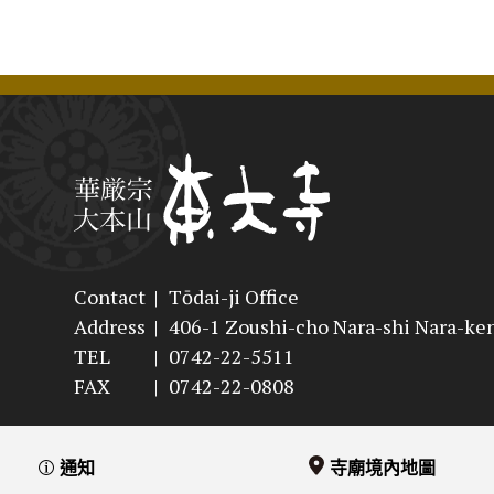
Contact
|
Tōdai-ji Office
Address
|
406-1 Zoushi-cho Nara-shi Nara-ke
TEL
|
0742-22-5511
FAX
|
0742-22-0808
通知
寺廟境內地圖