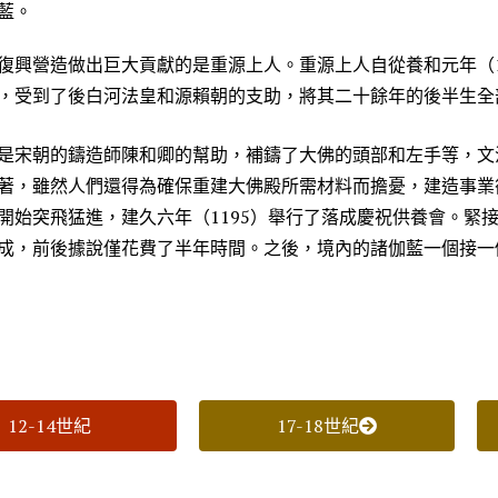
藍。
復興營造做出巨大貢獻的是重源上人。重源上人自從養和元年（1
，受到了後白河法皇和源賴朝的支助，將其二十餘年的後半生全
是宋朝的鑄造師陳和卿的幫助，補鑄了大佛的頭部和左手等，文治
著，雖然人們還得為確保重建大佛殿所需材料而擔憂，建造事業
開始突飛猛進，建久六年（1195）舉行了落成慶祝供養會。緊
成，前後據說僅花費了半年時間。之後，境內的諸伽藍一個接一
12-14世紀
17-18世紀