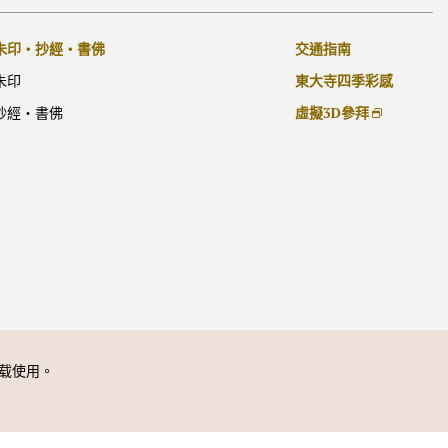
[TW]外部リンク他
交通指南
朱印・抄經・書佛
東大寺四季彩感
朱印
虛擬3D參拜
抄經・書佛
载使用。