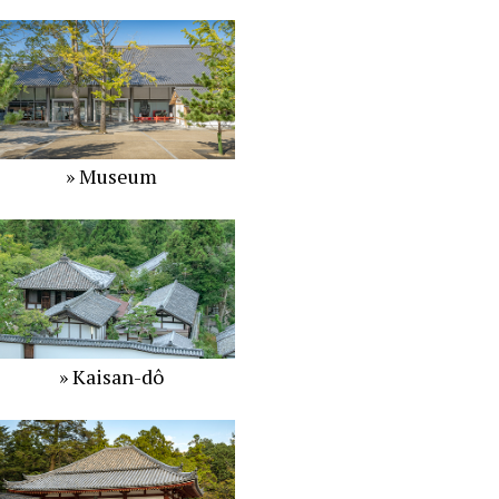
» Museum
» Kaisan-dô