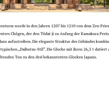
kenturm wurde in den Jahren 1207 bis 1210 von dem Zen Pries
sters Chôgen, der den Tôdai-ji zu Anfang der Kamakura Perio
l dazu aufzutreiben. Die elegante Struktur des Gebäudes kombin
 typischen „Daibutsu-Stil“. Die Glocke mit ihren 26,3 t datier
altenden Ton zu den drei bekanntesten Glocken Japans.