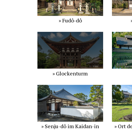
» Fudô-dô
» Glockenturm
» Senju-dô im Kaidan-in
» Ort d