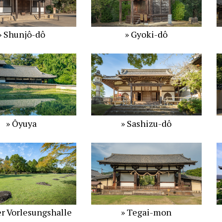
» Shunjô-dô
» Gyoki-dô
» Ôyuya
» Sashizu-dô
er Vorlesungshalle
» Tegai-mon