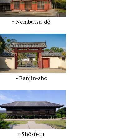
» Nembutsu-dô
» Kanjin-sho
» Shôsô-in