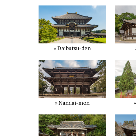
» Daibutsu-den
» Nandai-mon