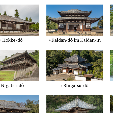
» Hokke-dô
» Kaidan-dô im Kaidan-in
» Nigatsu-dô
» Shigatsu-dô