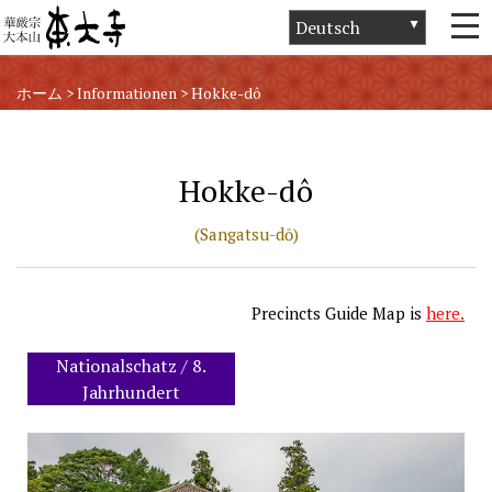
ホーム
>
Informationen
>
Hokke-dô
Hokke-dô
(Sangatsu-dō)
Precincts Guide Map is
here
.
Nationalschatz / 8.
Jahrhundert