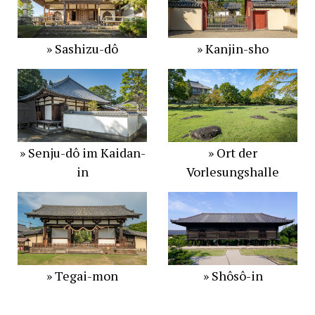
» Sashizu-dô
» Kanjin-sho
» Senju-dô im Kaidan-
» Ort der
in
Vorlesungshalle
» Tegai-mon
» Shôsô-in