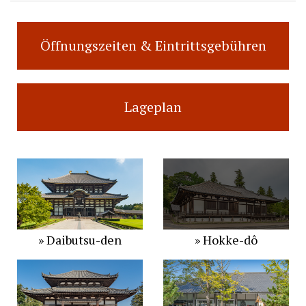
Öffnungszeiten & Eintrittsgebühren
Lageplan
» Daibutsu-den
» Hokke-dô