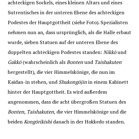
achteckigen Sockels, eines kleinen Altars und eines
Sutrentisches in der unteren Ebene des achteckigen
Podestes der Hauptgottheit (siehe Foto). Spezialisten
nehmen nun an, dass ursprünglich, als die Halle erbaut
wurde, sieben Statuen auf der unteren Ebene des
doppelten achteckigen Podestes standen:
Nikk
ō
und
Gakk
ō
(wahrscheinlich als
Bonten
und
Taishakuten
hergestellt), die vier Himmelskönige, die nun im
Kaidan-in stehen, und
Shukong
ō
jin
in einem Kabinett
hinter der Hauptgottheit. Es wird außerdem
angenommen, dass die acht übergroßen Statuen des
Bonten
,
Taishakuten
, die vier Himmelskönige und die
beiden
Kong
ō
rikishi
danach in der Hokkedo standen.