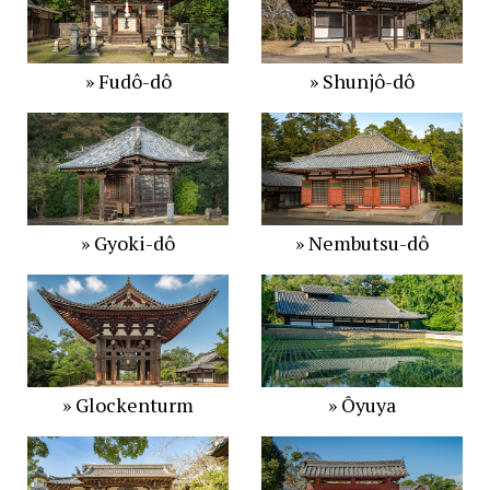
» Fudô-dô
» Shunjô-dô
» Gyoki-dô
» Nembutsu-dô
» Glockenturm
» Ôyuya