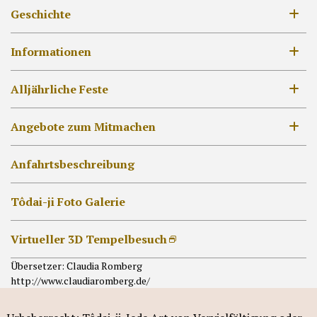
Geschichte
8. Jahrhundert
Informationen
12.-14. Jahrhundert
Öffnungszeiten & Eintrittsgebühren
Alljährliche Feste
17.-18. Jahrhundert
Lageplan
19. Jahrhundert –
Liste der Alljährlichen Feste
Angebote zum Mitmachen
[DE]外部リンク他
Daibutsu-den
Hokke-dô
Sutras, Buddhas
Anfahrtsbeschreibung
Andere Gebäude
Goshuin
Tôdai-ji Foto Galerie
Virtueller 3D Tempelbesuch
Übersetzer: Claudia Romberg
http://www.claudiaromberg.de/