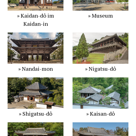
» Kaidan-dô im
» Museum
Kaidan-in
» Nandai-mon
» Nigatsu-dô
» Shigatsu-dô
» Kaisan-dô