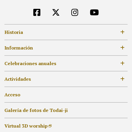
Historia
Siglo VIII
Información
Siglos XII a XIV
Horario de apertura,Tarifas de admisión
Celebraciones anuales
Siglos XVII a XVIII
MAPA
Siglo XIX en adelante
Lista de celebraciones anuales
Actividades
[ES]外部リンク他
Pabellón del Gran Buda
Hokke-dō
Colecciona Goshuin
Acceso
Otro Pabellón
Shakyō y Shabutsu
Galería de fotos de Todai-ji
Virtual 3D worship