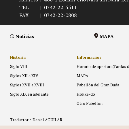
TEL
|
0742-22-5511
FAX
|
0742-22-0808
Noticias
MAPA
Historia
Información
Siglo VIII
Horario de apertura,Tarifas 
Siglos XII a XIV
MAPA
Siglos XVII a XVIII
Pabellón del Gran Buda
Siglo XIX en adelante
Hokke-dō
Otro Pabellón
Traductor：Daniel AGUILAR