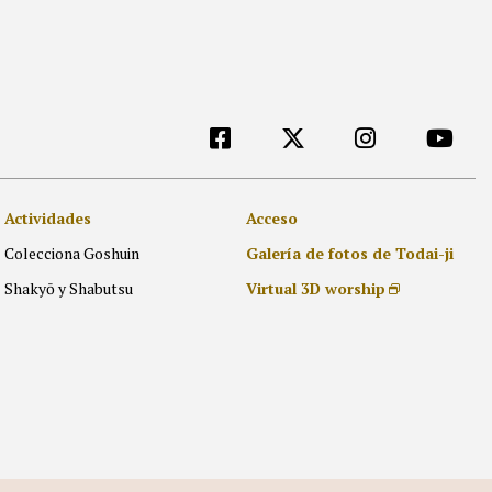
[ES]外部リンク他
Acceso
Actividades
Galería de fotos de Todai-ji
Colecciona Goshuin
Virtual 3D worship
Shakyō y Shabutsu