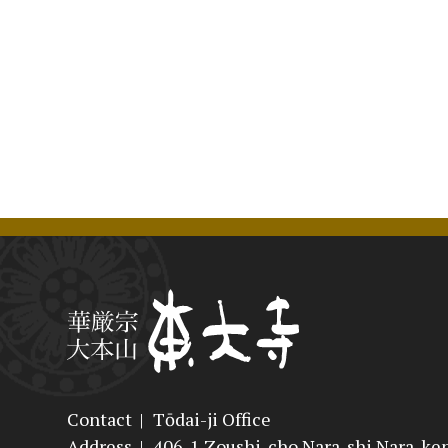
Contact
|
Tōdai-ji Office
Address
|
406-1 Zoushi-cho Nara-shi Nara-ke