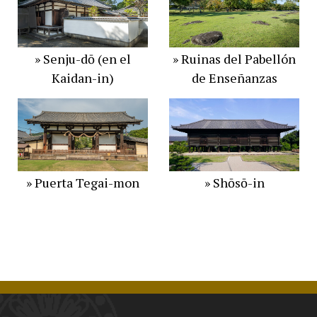
» Senju-dō (en el
» Ruinas del Pabellón
Kaidan-in)
de Enseñanzas​
» Puerta Tegai-mon
» Shōsō-in