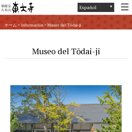
ホーム
>
Información
>
Museo del Tōdai-ji
Museo del Tōdai-ji