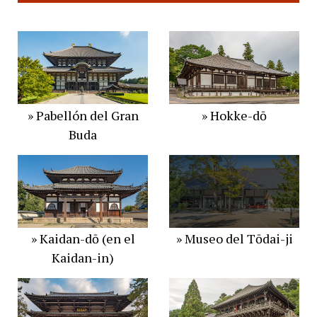
» Pabellón del Gran
» Hokke-dō
Buda
» Kaidan-dō (en el
» Museo del Tōdai-ji
Kaidan-in)