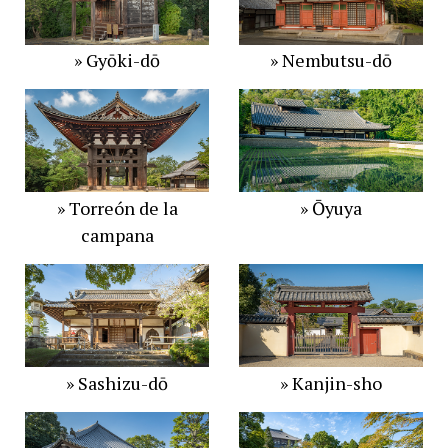
» Gyōki-dō
» Nembutsu-dō
» Torreón de la
» Ōyuya
campana
» Sashizu-dō
» Kanjin-sho