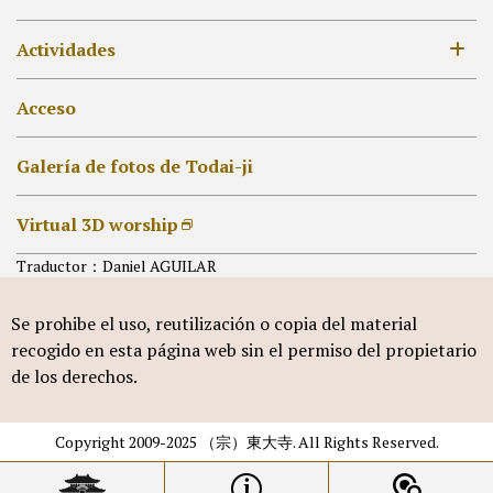
MAPA
Siglo XIX en adelante
Lista de celebraciones anuales
Actividades
[ES]外部リンク他
Pabellón del Gran Buda
Hokke-dō
Colecciona Goshuin
Acceso
Otro Pabellón
Shakyō y Shabutsu
Galería de fotos de Todai-ji
Virtual 3D worship
Traductor：Daniel AGUILAR
Se prohibe el uso, reutilización o copia del material
recogido en esta página web sin el permiso del propietario
de los derechos.
Copyright 2009-2025 （宗）東大寺. All Rights Reserved.