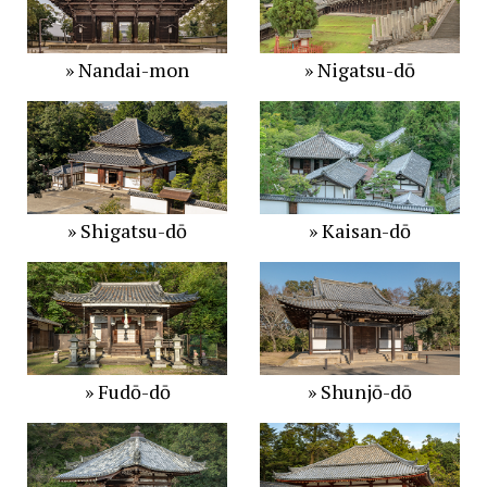
» Nandai-mon
» Nigatsu-dō
» Shigatsu-dō
» Kaisan-dō
» Fudō-dō
» Shunjō-dō