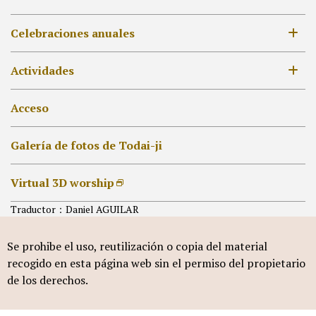
Siglos XII a XIV
Horario de apertura,Tarifas de admisión
Celebraciones anuales
Siglos XVII a XVIII
MAPA
Siglo XIX en adelante
Lista de celebraciones anuales
Actividades
[ES]外部リンク他
Pabellón del Gran Buda
Hokke-dō
Colecciona Goshuin
Acceso
Otro Pabellón
Shakyō y Shabutsu
Galería de fotos de Todai-ji
Virtual 3D worship
Traductor：Daniel AGUILAR
Se prohibe el uso, reutilización o copia del material
recogido en esta página web sin el permiso del propietario
de los derechos.